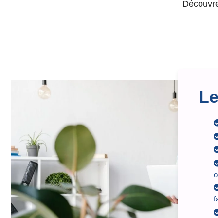
Découvre
Le
o
f