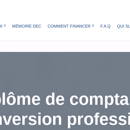
I ?
MÉMOIRE DEC
COMMENT FINANCER ?
F.A.Q
QUI SU
plôme de comptab
version profess