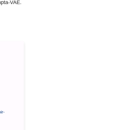
mpta-VAE.
ir-