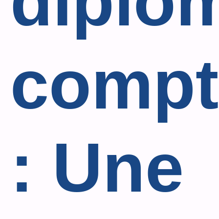
diplô
compt
: Une