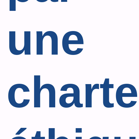
une
charte