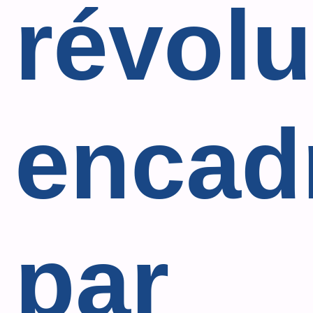
révolu
encad
par