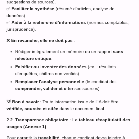
suggestions de sources).
✅
Faciliter la synthèse
(résumé d’articles, analyse de
données).
✅
Aider à la recherche d’informations
(normes comptables,
jurisprudence).
❌
En revanche, elle ne doit pas
:
Rédiger intégralement un mémoire ou un rapport
sans
relecture critique
.
Falsifier ou inventer des données
(ex. : résultats
d’enquêtes, chiffres non vérifiés).
Remplacer l’analyse personnelle
(le candidat doit
comprendre, valider et citer
ses sources).
💡 Bon à savoir
: Toute information issue de l’IA doit être
vérifiée, sourcée et citée
dans le document final.
2.2. Transparence obligatoire : Le tableau récapitulatif des
usages (Annexe 1)
Pour garantir la
traçabilité
, chaque candidat devra joindre à