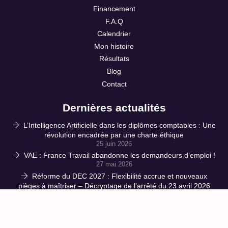
Financement
F.A.Q
Calendrier
Mon histoire
Résultats
Blog
Contact
Dernières actualités
L’Intelligence Artificielle dans les diplômes comptables : Une
révolution encadrée par une charte éthique
25 juin 2026
VAE : France Travail abandonne les demandeurs d’emploi !
27 mai 2026
Réforme du DEC 2027 : Flexibilité accrue et nouveaux
pièges à maîtriser – Décryptage de l’arrêté du 23 avril 2026
16 mai 2026
CPF : l’accès à la formation verrouillé à double tour ! 150 €
de ticket modérateur et des influenceurs muselés : le
gouvernement étrangle les salariés