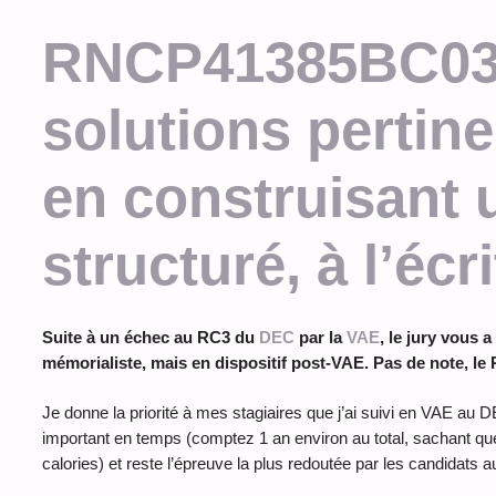
RNCP41385BC03 
solutions pertinen
en construisant
structuré, à l’écri
Suite à un échec au RC3 du
DEC
par la
VAE
, le jury vous
mémorialiste, mais en dispositif post-VAE. Pas de note, le
Je donne la priorité à mes stagiaires que j’ai suivi en VAE au 
important en temps (comptez 1 an environ au total, sachant que
calories) et reste l’épreuve la plus redoutée par les candidat