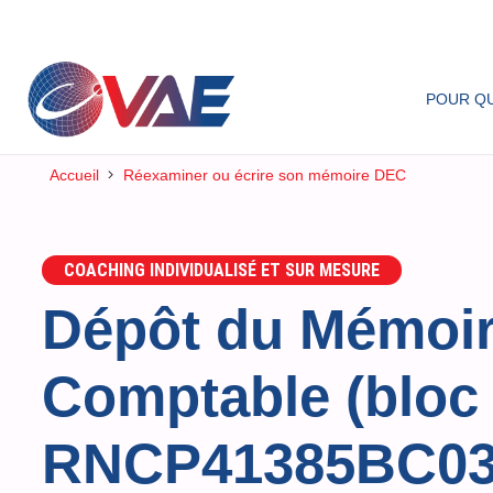
POUR QU
Accueil
Réexaminer ou écrire son mémoire DEC
COACHING INDIVIDUALISÉ ET SUR MESURE
Dépôt du Mémoir
Comptable (bloc
RNCP41385BC03