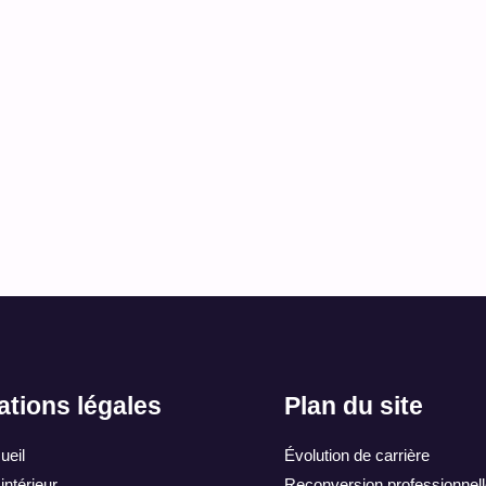
Accompagnement sujet et plan (hors notice)
DÉCOUVRIR
ations légales
Plan du site
ueil
Évolution de carrière
ntérieur
Reconversion professionnell