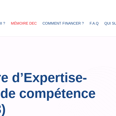
I ?
MÉMOIRE DEC
COMMENT FINANCER ?
F.A.Q
QUI SU
e d’Expertise-
 de compétence
)