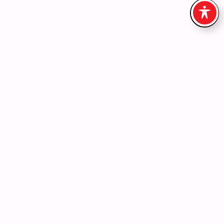
Soutenance à blanc du mémoire
DÉCOUVRIR
2 000€