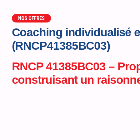
NOS OFFRES
Coaching individualisé 
(RNCP41385BC03)
RNCP 41385BC03 – Propose
construisant un raisonneme
6 000€