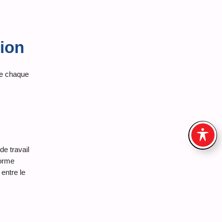
sion
de chaque
e travail
forme
entre le