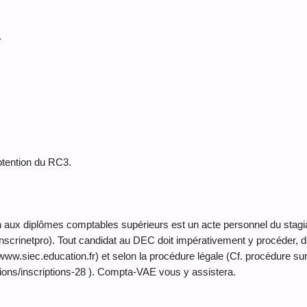
.
btention du RC3.
ion aux diplômes comptables supérieurs est un acte personnel du stagia
Inscrinetpro). Tout candidat au DEC doit impérativement y procéder, d
www.siec.education.fr) et selon la procédure légale (Cf. procédure sur 
ions/inscriptions-28 ). Compta-VAE vous y assistera.