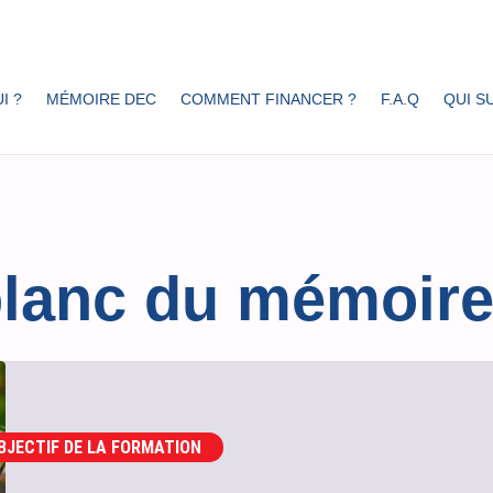
I ?
MÉMOIRE DEC
COMMENT FINANCER ?
F.A.Q
QUI SU
blanc du mémoir
BJECTIF DE LA FORMATION