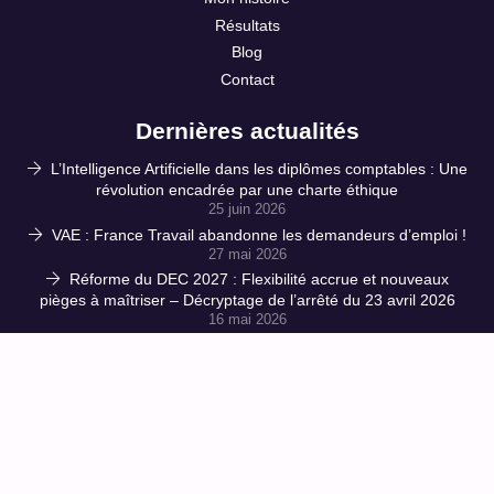
Résultats
Blog
Contact
Dernières actualités
L’Intelligence Artificielle dans les diplômes comptables : Une
révolution encadrée par une charte éthique
25 juin 2026
VAE : France Travail abandonne les demandeurs d’emploi !
27 mai 2026
Réforme du DEC 2027 : Flexibilité accrue et nouveaux
pièges à maîtriser – Décryptage de l’arrêté du 23 avril 2026
16 mai 2026
CPF : l’accès à la formation verrouillé à double tour ! 150 €
de ticket modérateur et des influenceurs muselés : le
gouvernement étrangle les salariés
1 avril 2026