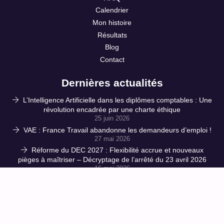
Calendrier
Mon histoire
Résultats
Blog
Contact
Dernières actualités
L’Intelligence Artificielle dans les diplômes comptables : Une
révolution encadrée par une charte éthique
25 juin 2026
VAE : France Travail abandonne les demandeurs d’emploi !
27 mai 2026
Réforme du DEC 2027 : Flexibilité accrue et nouveaux
pièges à maîtriser – Décryptage de l’arrêté du 23 avril 2026
16 mai 2026
CPF : l’accès à la formation verrouillé à double tour ! 150 €
de ticket modérateur et des influenceurs muselés : le
gouvernement étrangle les salariés
1 avril 2026