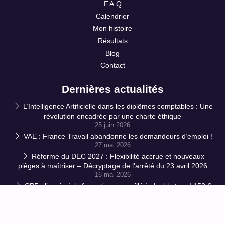
F.A.Q
Calendrier
Mon histoire
Résultats
Blog
Contact
Dernières actualités
L’Intelligence Artificielle dans les diplômes comptables : Une
révolution encadrée par une charte éthique
25 juin 2026
VAE : France Travail abandonne les demandeurs d’emploi !
27 mai 2026
Réforme du DEC 2027 : Flexibilité accrue et nouveaux
pièges à maîtriser – Décryptage de l’arrêté du 23 avril 2026
16 mai 2026
CPF : l’accès à la formation verrouillé à double tour ! 150 €
de ticket modérateur et des influenceurs muselés : le
gouvernement étrangle les salariés
1 avril 2026