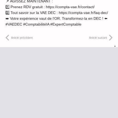
📌 AGISSEZ MAINTENANT :
1️⃣ Prenez RDV gratuit : https://compta-vae.fr/contact/
2️⃣ Tout savoir sur la VAE DEC : https://compta-vae.fr/faq-dec/
➡️ Votre expérience vaut de l’OR. Transformez-la en DEC ! ⬅️
#VAEDEC #ComptabilitéIA #ExpertComptable
Article précédent
Article suivant