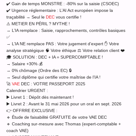
✔️ Gain de temps MONSTRE : -80% sur la saisie (CSOEC)
✔️ Urgence réglementaire : L’AI Act européen impose la
traçabilité → Seul le
DEC
vous certifie !
⚠️ METIER EN PÉRIL ? MYTHE !
→ L’IA remplace : Saisie, rapprochements, contrôles basiques
✅
→ L’IA NE remplace PAS : Votre jugement d’expert ✋ Votre
analyse stratégique 🧠 Votre éthique ⚖️ Votre relation client ❤️
🎓 SOLUTION : DEC + IA = SUPERCOMPTABLE !
→ Salaire +30% 💰
→ 0% chômage (Ordre des EC) 🔒
→ Seul diplôme qui certifie votre maîtrise de l’IA !
🚀
VAE
DEC : VOTRE PASSEPORT 2025
Calendrier URGENT :
▶️ Livret 1 : Dépôt dès maintenant !
▶️ Livret 2 : Avant le 31 mai 2026 pour un oral en sept. 2026
👉 OFFRRE EXCLUSIVE :
🔹 Étude de faisabilité GRATUITE de votre VAE DEC
🔹 Coaching sur-mesure avec Thomas (expert-comptable +
coach VAE)