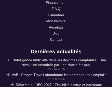
Financement
F.A.Q
Calendrier
Mon histoire
Résultats
Blog
Contact
Dernières actualités
L’Intelligence Artificielle dans les diplômes comptables : Une
révolution encadrée par une charte éthique
25 juin 2026
VAE : France Travail abandonne les demandeurs d’emploi !
27 mai 2026
Réforme du DEC 2027 : Flexibilité accrue et nouveaux
pièges à maîtriser – Décryptage de l’arrêté du 23 avril 2026
16 mai 2026
CPF : l’accès à la formation verrouillé à double tour ! 150 €
de ticket modérateur et des influenceurs muselés : le
gouvernement étrangle les salariés