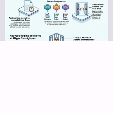
16 mai 2026
ACTUALITÉS
Réforme du DEC 2027 : Flexibilité accrue
et nouveaux pièges à maîtriser –
Décryptage de l’arrêté du 23 avril 2026
Le Bulletin officiel de l’enseignement supérieur et de