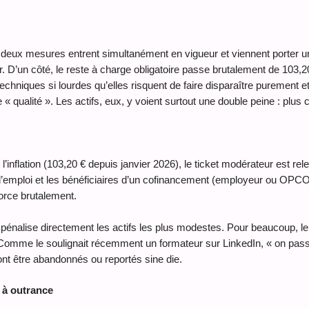
6, deux mesures entrent simultanément en vigueur et viennent porter 
ir. D’un côté, le reste à charge obligatoire passe brutalement de 103,
techniques si lourdes qu’elles risquent de faire disparaître purement 
 qualité ». Les actifs, eux, y voient surtout une double peine : plus 
inflation (103,20 € depuis janvier 2026), le ticket modérateur est rel
d’emploi et les bénéficiaires d’un cofinancement (employeur ou OPCO
force brutalement.
pénalise directement les actifs les plus modestes. Pour beaucoup, le 
xe. Comme le soulignait récemment un formateur sur LinkedIn, « on pass
ont être abandonnés ou reportés sine die.
 à outrance