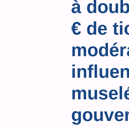
à doub
€ de ti
modéra
influe
muselé
gouve