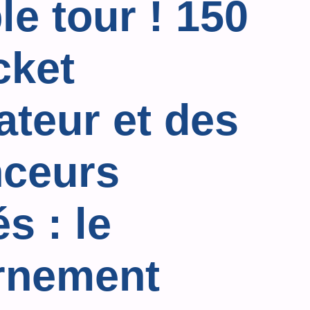
le tour ! 150
cket
teur et des
nceurs
s : le
rnement