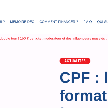
I ?
MÉMOIRE DEC
COMMENT FINANCER ?
F.A.Q
QUI SU
à double tour ! 150 € de ticket modérateur et des influenceurs muselés :
ACTUALITÉS
CPF : l
format