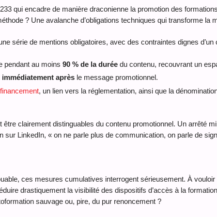
6-233 qui encadre de manière draconienne la promotion des formations
 méthode ? Une avalanche d’obligations techniques qui transforme la 
une série de mentions obligatoires, avec des contraintes dignes d’un c
re pendant au moins
90 % de la durée
du contenu, recouvrant un esp
s
immédiatement après
le message promotionnel.
financement
, un lien vers la réglementation, ainsi que la dénomination
 être clairement distinguables du contenu promotionnel. Un arrêté min
sur LinkedIn, « on ne parle plus de communication, on parle de signal
ouable, ces mesures cumulatives interrogent sérieusement. À vouloir tr
uire drastiquement la visibilité des dispositifs d’accès à la formatio
’autoformation sauvage ou, pire, du pur renoncement ?