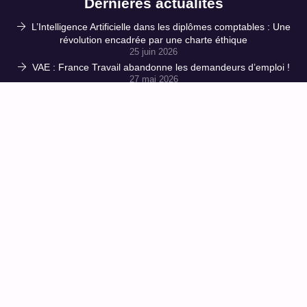
Dernières actualités
L’Intelligence Artificielle dans les diplômes comptables : Une
révolution encadrée par une charte éthique
25 juin 2026
VAE : France Travail abandonne les demandeurs d’emploi !
27 mai 2026
Réforme du DEC 2027 : Flexibilité accrue et nouveaux
pièges à maîtriser – Décryptage de l’arrêté du 23 avril 2026
16 mai 2026
CPF : l’accès à la formation verrouillé à double tour ! 150 €
de ticket modérateur et des influenceurs muselés : le
gouvernement étrangle les salariés
1 avril 2026