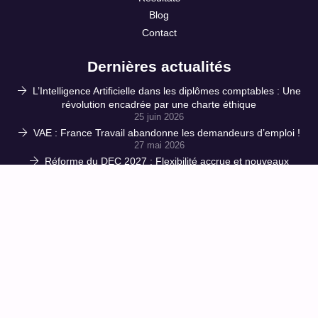
Blog
Contact
Dernières actualités
L’Intelligence Artificielle dans les diplômes comptables : Une
révolution encadrée par une charte éthique
25 juin 2026
VAE : France Travail abandonne les demandeurs d’emploi !
27 mai 2026
Réforme du DEC 2027 : Flexibilité accrue et nouveaux
pièges à maîtriser – Décryptage de l’arrêté du 23 avril 2026
16 mai 2026
CPF : l’accès à la formation verrouillé à double tour ! 150 €
de ticket modérateur et des influenceurs muselés : le
gouvernement étrangle les salariés
1 avril 2026